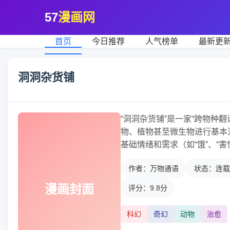
57
漫画网
首页
今日推荐
人气榜单
最新更
洞洞杂货铺
“洞洞杂货铺”是一家“跨物种
物、植物甚至微生物进行基本
基础情绪和需求（如“饿”、“害
作者：万物通语
状态：连载
漫画封面
评分：9.8分
科幻
奇幻
动物
治愈