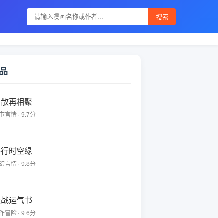
搜索
品
离散再相聚
市言情 · 9.7分
平行时空缘
幻言情 · 9.8分
运战运气书
作冒险 · 9.6分