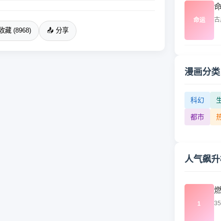
古
命运
收藏 (8968)
📤 分享
漫画分类
科幻
都市
人气飙升
3
1