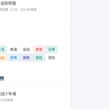
命运轮转盘
风恋爱 · 9.7分 · 231.3万阅读
生活
韩漫
运动
爱情
日常
热血
恐怖
搞笑
竞技
冒险
榜
燃战少年魂
53.5万阅读