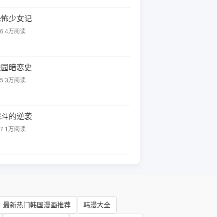
恐怖少女记
06.4万阅读
校园暗恋史
55.3万阅读
宅斗的逆袭
47.1万阅读
最新热门韩国漫画推荐
韩漫大全