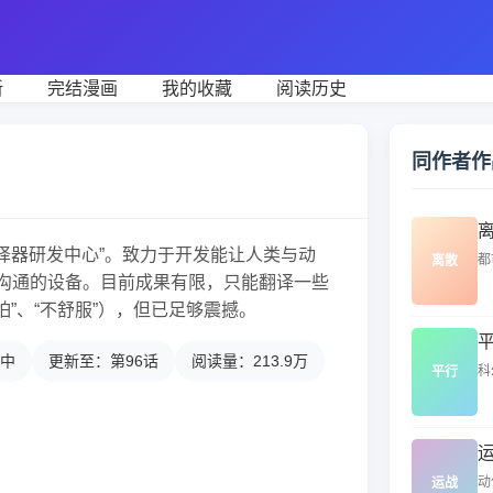
新
完结漫画
我的收藏
阅读历史
同作者作
翻译器研发中心”。致力于开发能让人类与动
都
离散
沟通的设备。目前成果有限，只能翻译一些
怕”、“不舒服”），但已足够震撼。
中
更新至：第96话
阅读量：213.9万
科
平行
动
运战