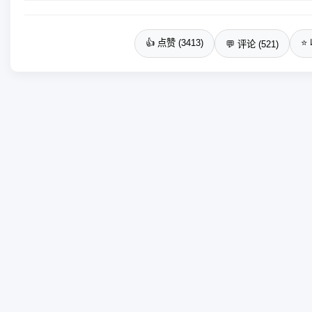
👍 点赞 (3413)
⭐ 
💬 评论 (521)